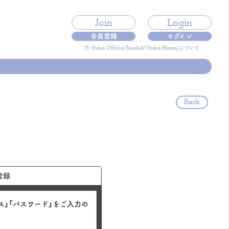
Join
Login
会員登録
ログイン
fhána Official Fanclub「fhána Home」について
Back
登録
ス」「パスワード」をご入力の